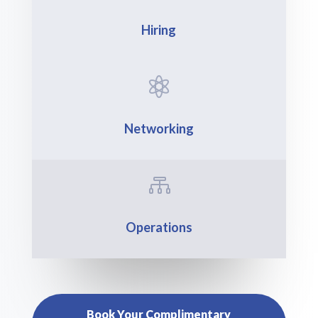
Hiring

Networking

Operations
Book Your Complimentary