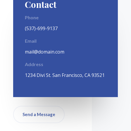
Contact
Phone
(537)-699-9137
Email
mail@domain.com
Address
1
234 Divi St. San Francisco, CA 93521
Send a Message